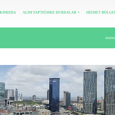
KIMIZDA
ALIM YAPTIĞIMIZ HURDALAR
HIZMET BÖLGE
ANASA