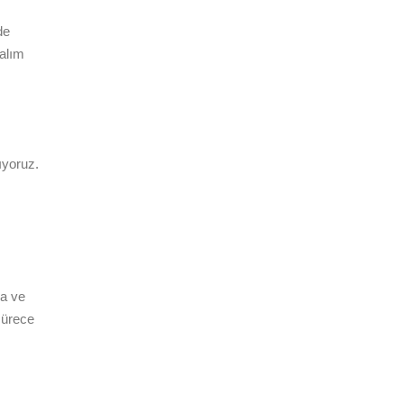
de
 alım
ıyoruz.
na ve
sürece