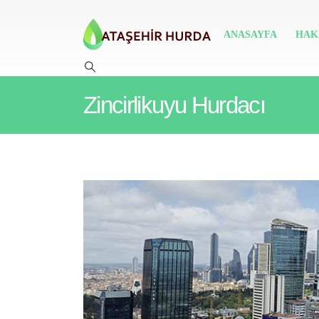
ANASAYFA
HAK
Zincirlikuyu Hurdacı