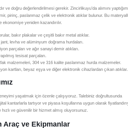
 ve doğru değerlendirilmesi gerekir. Zincirlikuyu’da alımını yaptığım
ir, pirinç, paslanmaz çelik ve elektronik atıklar bulunur. Bu materyall
ve ekonomiye yeniden kazandırılır.
rular, bakır plakalar ve çeşitli bakır metal atıklar.
l, jant, levha ve alüminyum doğrama hurdaları.
iyon parçaları ve ağır sanayi demir atıkları.
apılmış tesisat parçaları.
fak malzemeleri, 304 ve 316 kalite paslanmaz hurda malzemeler.
zyon kartları, beyaz eşya ve diğer elektronik cihazlardan çıkan atıklar.
ımız
 deneyimi yaşatmak için özenle çalışıyoruz. Talebiniz doğrultusunda
jital kantarlarla tartıyor ve piyasa koşullarına uygun olarak fiyatlandır
hızlı ve güvenilir bir hizmet almış oluyorsunuz.
n Araç ve Ekipmanlar