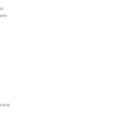
ız
erin
ıyoruz.