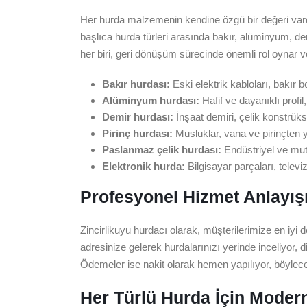
Her hurda malzemenin kendine özgü bir değeri vardır
başlıca hurda türleri arasında bakır, alüminyum, dem
her biri, geri dönüşüm sürecinde önemli rol oynar 
Bakır hurdası:
Eski elektrik kabloları, bakır bo
Alüminyum hurdası:
Hafif ve dayanıklı profi
Demir hurdası:
İnşaat demiri, çelik konstrüks
Pirinç hurdası:
Musluklar, vana ve pirinçten y
Paslanmaz çelik hurdası:
Endüstriyel ve mut
Elektronik hurda:
Bilgisayar parçaları, televi
Profesyonel Hizmet Anlayış
Zincirlikuyu hurdacı olarak, müşterilerimize en iyi
adresinize gelerek hurdalarınızı yerinde inceliyor, di
Ödemeler ise nakit olarak hemen yapılıyor, böylece 
Her Türlü Hurda İçin Moder