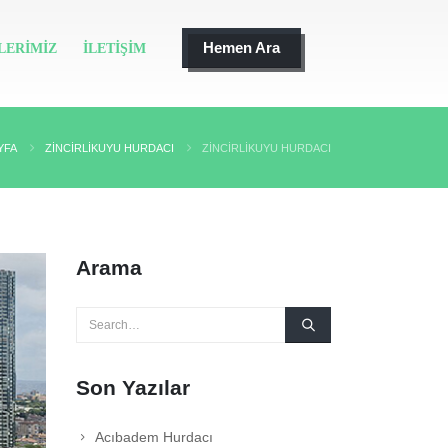
Hemen Ara
LERIMIZ
İLETIŞIM
YFA
ZINCIRLIKUYU HURDACI
ZINCIRLIKUYU HURDACI
Arama
Son Yazılar
Acıbadem Hurdacı