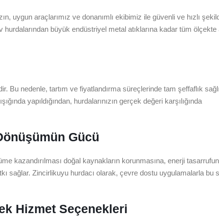
, uygun araçlarımız ve donanımlı ekibimiz ile güvenli ve hızlı şekil
ev hurdalarından büyük endüstriyel metal atıklarına kadar tüm ölçekte
. Bu nedenle, tartım ve fiyatlandırma süreçlerinde tam şeffaflık sağl
i ışığında yapıldığından, hurdalarınızın gerçek değeri karşılığında
i Dönüşümün Gücü
üme kazandırılması doğal kaynakların korunmasına, enerji tasarrufu
kı sağlar. Zincirlikuyu hurdacı olarak, çevre dostu uygulamalarla bu 
ek Hizmet Seçenekleri