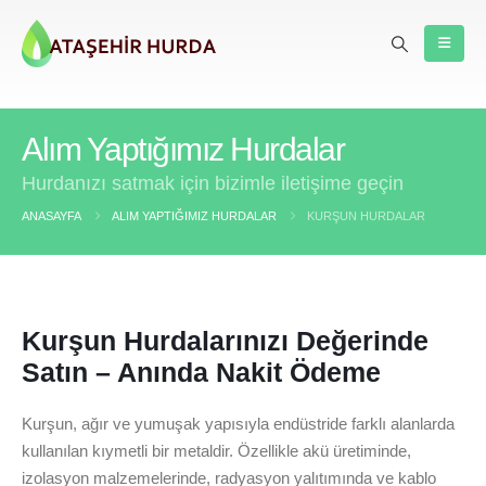
Alım Yaptığımız Hurdalar
Hurdanızı satmak için bizimle iletişime geçin
ANASAYFA
ALIM YAPTIĞIMIZ HURDALAR
KURŞUN HURDALAR
Kurşun Hurdalarınızı Değerinde
Satın – Anında Nakit Ödeme
Kurşun, ağır ve yumuşak yapısıyla endüstride farklı alanlarda
kullanılan kıymetli bir metaldir. Özellikle akü üretiminde,
izolasyon malzemelerinde, radyasyon yalıtımında ve kablo